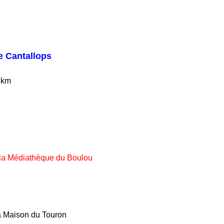
e Cantallops
8 km
 la Médiathèque du Boulou
 la Maison du Touron