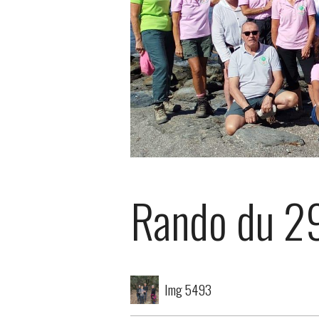
Rando du 2
Img 5493