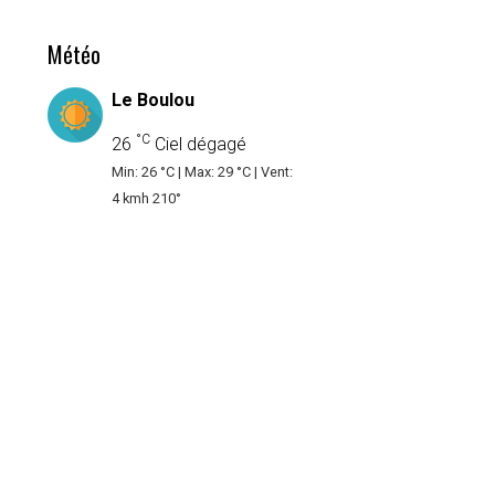
Météo
Le Boulou
°C
26
Ciel dégagé
Min: 26 °C | Max: 29 °C | Vent:
4 kmh 210°