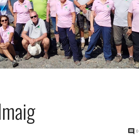
llmaig
0