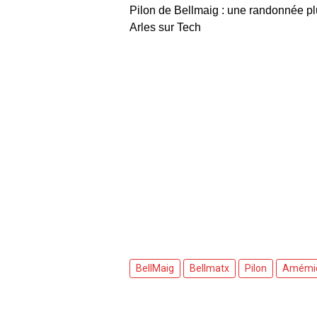
Pilon de Bellmaig : une randonnée plu
Arles sur Tech
BellMaig
Bellmatx
Pilon
Amémi